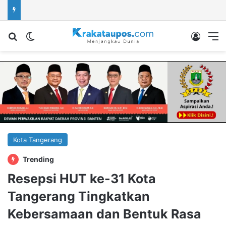
Cari berita...
Switch skin
Log In
M
Kota Tangerang
Trending
Resepsi HUT ke-31 Kota
Tangerang Tingkatkan
Kebersamaan dan Bentuk Rasa