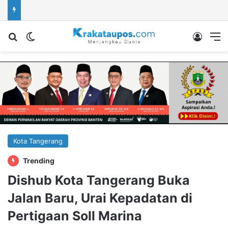
Cari berita...
Switch skin
Log In
M
Kota Tangerang
Trending
Dishub Kota Tangerang Buka
Jalan Baru, Urai Kepadatan di
Pertigaan Soll Marina