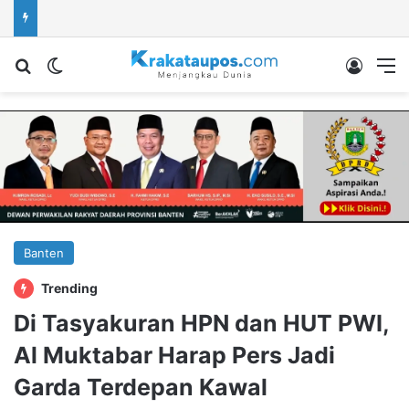
Cari berita...
Switch skin
Log In
M
Banten
Trending
Di Tasyakuran HPN dan HUT PWI,
Al Muktabar Harap Pers Jadi
Garda Terdepan Kawal