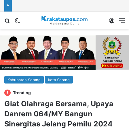
Cari berita...
Switch skin
Log In
M
Kabupaten Serang
Kota Serang
Trending
Giat Olahraga Bersama, Upaya
Danrem 064/MY Bangun
Sinergitas Jelang Pemilu 2024