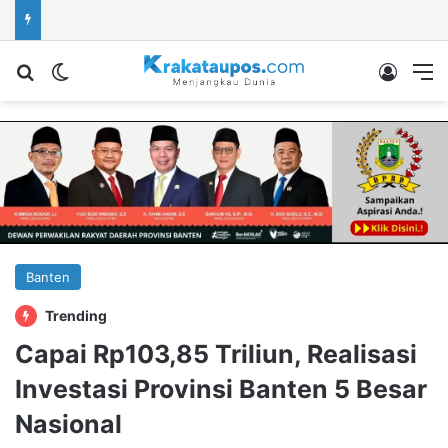
Cari berita...
Switch skin
Log In
M
Banten
Trending
Capai Rp103,85 Triliun, Realisasi
Investasi Provinsi Banten 5 Besar
Nasional