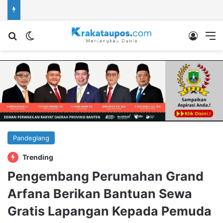
Cari berita...
Switch skin
Log In
M
Pandeglang
Trending
Pengembang Perumahan Grand
Arfana Berikan Bantuan Sewa
Gratis Lapangan Kepada Pemuda