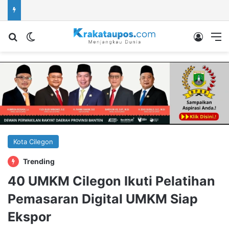
Cari berita...
Switch skin
Log In
M
Kota Cilegon
Trending
40 UMKM Cilegon Ikuti Pelatihan
Pemasaran Digital UMKM Siap
Ekspor