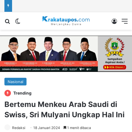
Cari berita...
Switch skin
Log In
M
Nasional
Trending
Bertemu Menkeu Arab Saudi di
Swiss, Sri Mulyani Ungkap Hal Ini
Redaksi
18 Januari 2024
1 menit dibaca