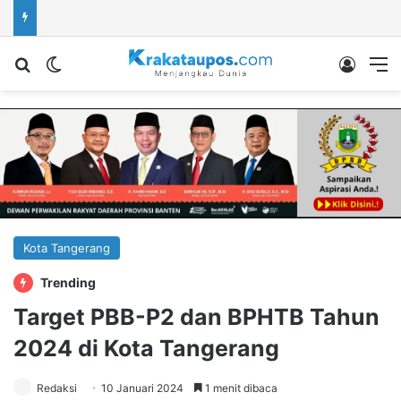
Cari berita...
Switch skin
Log In
M
Kota Tangerang
Trending
Target PBB-P2 dan BPHTB Tahun
2024 di Kota Tangerang
Redaksi
10 Januari 2024
1 menit dibaca