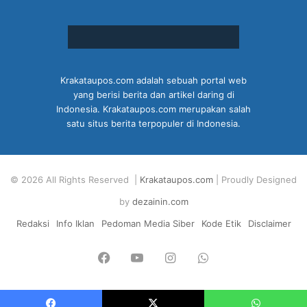
Krakataupos.com adalah sebuah portal web
yang berisi berita dan artikel daring di
Indonesia. Krakataupos.com merupakan salah
satu situs berita terpopuler di Indonesia.
© 2026 All Rights Reserved |
Krakataupos.com
| Proudly Designed
by
dezainin.com
Redaksi
Info Iklan
Pedoman Media Siber
Kode Etik
Disclaimer
Facebook
YouTube
Instagram
WhatsApp