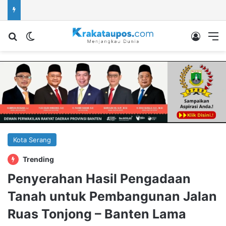
Cari berita...
Switch skin
Log In
M
Kota Serang
Trending
Penyerahan Hasil Pengadaan
Tanah untuk Pembangunan Jalan
Ruas Tonjong – Banten Lama