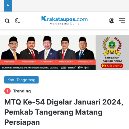
Cari berita...
Switch skin
Log In
M
Kab. Tangerang
Trending
MTQ Ke-54 Digelar Januari 2024,
Pemkab Tangerang Matang
Persiapan