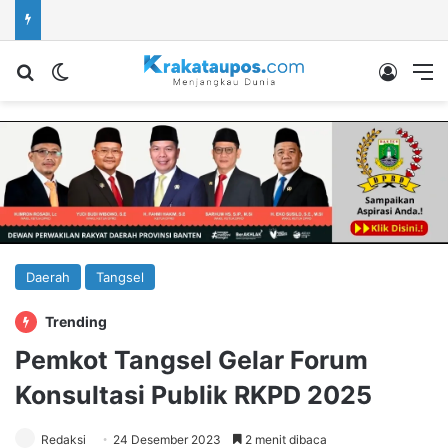
Cari berita...
Switch skin
Log In
M
Daerah
Tangsel
Trending
Pemkot Tangsel Gelar Forum
Konsultasi Publik RKPD 2025
Redaksi
24 Desember 2023
2 menit dibaca