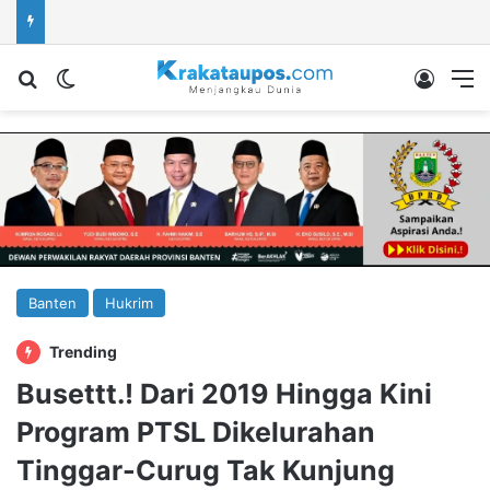
Cari berita...
Switch skin
Log In
M
Banten
Hukrim
Trending
Busettt.! Dari 2019 Hingga Kini
Program PTSL Dikelurahan
Tinggar-Curug Tak Kunjung