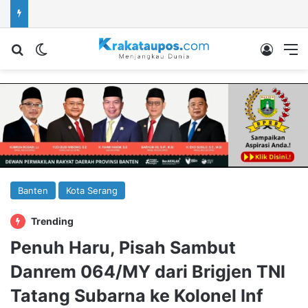
Cari berita...
Switch skin
Log In
M
Banten
Kota Serang
Trending
Penuh Haru, Pisah Sambut
Danrem 064/MY dari Brigjen TNI
Tatang Subarna ke Kolonel Inf